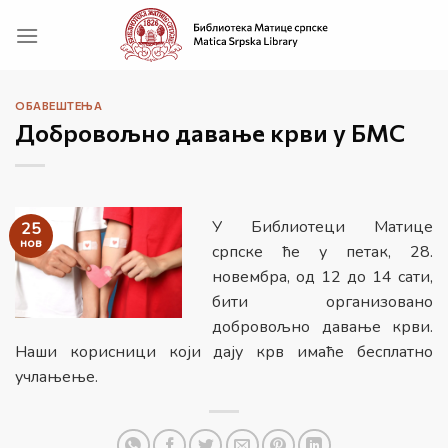
Прескочи
на
садржај
ОБАВЕШТЕЊА
Добровољно давање крви у БМС
У Библиотеци Матице
25
нов
српске ће у петак, 28.
новембра, од 12 до 14 сати,
бити организовано
добровољно давање крви.
Наши корисници који дају крв имаће бесплатно
учлањење.