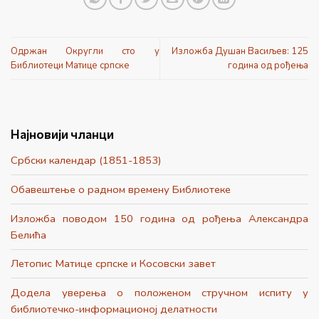
Одржан Округли сто у
Изложба Душан Васиљев: 125
Библиотеци Матице српске
година од рођења
Најновији чланци
Србски календар (1851-1853)
Обавештење о радном времену Библиотеке
Изложба поводом 150 година од рођења Александра
Белића
Летопис Матице српске и Косовски завет
Додела уверења о положеном стручном испиту у
библиотечко-информационој делатности