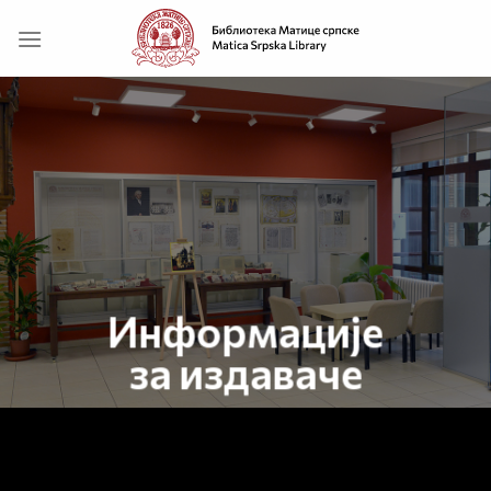
Прескочи
на
садржај
Информације
за издаваче