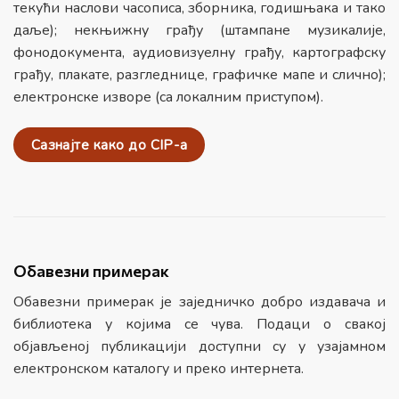
текући наслови часописа, зборника, годишњака и тако
даље); некњижну грађу (штампане музикалије,
фонодокумента, аудиовизуелну грађу, картографску
грађу, плакате, разгледнице, графичке мапе и слично);
електронске изворе (са локалним приступом).
Сазнајте како до CIP-а
Обавезни примерак
Обавезни примерак је заједничко добро издавача и
библиотека у којима се чува. Подаци о свакој
објављеној публикацији доступни су у узајамном
електронском каталогу и преко интернета.