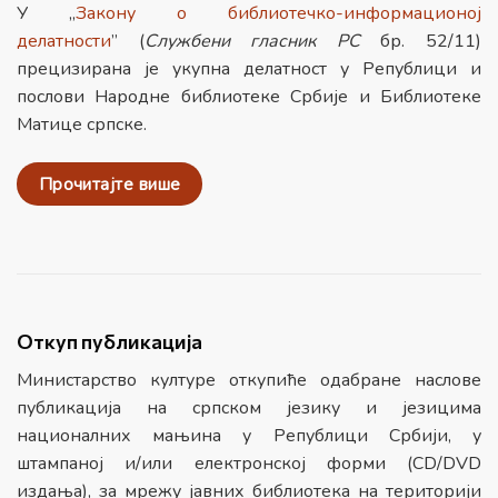
У „
Закону о библиотечко-информационој
делатности
” (
Сл
ужбени гласник РС
бр. 52/11)
прецизирана је укупна делатност у Републици и
послови Народне библиотеке Србије и Библиотеке
Матице српске.
Прочитајте више
Откуп публикација
Министарство културе откупиће одабране наслове
публикација на српском језику и језицима
националних мањина у Републици Србији, у
штампаној и/или електронској форми (CD/DVD
издања), за мрежу јавних библиотека на територији