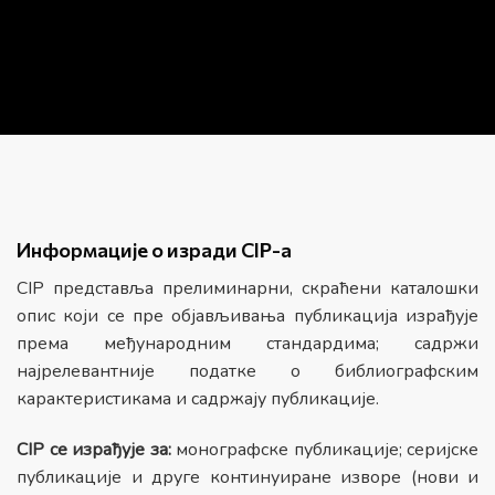
Информације о изради CIP-а
CIP представља прелиминарни, скраћени каталошки
опис који се пре објављивања публикација израђује
према међународним стандардима; садржи
најрелевантније податке о библиографским
карактеристикама и садржају публикације.
CIP се израђује за:
монографске публикације; серијске
публикације и друге континуиране изворе (нови и