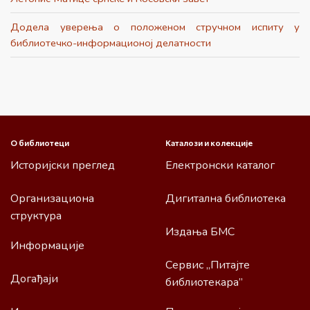
Додела уверења о положеном стручном испиту у
библиотечко-информационој делатности
О библиотеци
Каталози и колекције
Историјски преглед
Електронски каталог
Организациона
Дигитална библиотека
структура
Издања БМС
Информације
Сервис „Питајте
Догађаји
библиотекара”