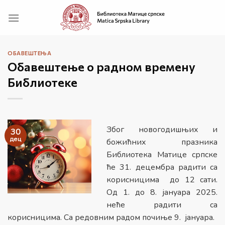
Прескочи
на
садржај
ОБАВЕШТЕЊА
Обавештење о радном времену
Библиотеке
Због новогодишњих и
30
дец
божићних празника
Библиотека Матице српске
ће 31. децембра радити са
корисницима до 12 сати.
Од 1. до 8. јануара 2025.
неће радити са
корисницима. Са редовним радом почиње 9. јануара.