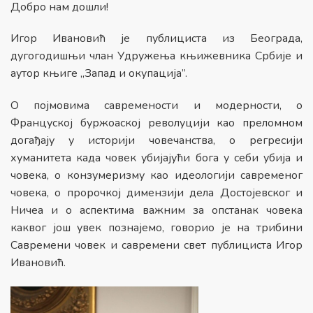
Добро нам дошли!
Игор Ивановић је публициста из Београда,
дугогодишњи члан Удружења књижевника Србије и
аутор књиге „Запад и окупација”.
О појмовима савремености и модерности, о
Француској буржоаској револуцији као преломном
догађају у историји човечанства, о регресији
хуманитета када човек убијајући бога у себи убија и
човека, о конзумеризму као идеологији савременог
човека, о пророчкој димензији дела Достојевског и
Ничеа и о аспектима важним за опстанак човека
каквог још увек познајемо, говорио је на трибини
Савремени човек и савремени свет публициста Игор
Ивановић.