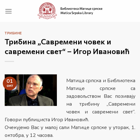
Прескочи
на
садржај
ТРИБИНЕ
Трибина „Савремени човек и
савремени свет“ – Игор Ивановић
Матица српска и Библиотека
01
окт
Матице српске cа
задовољством Вас позивају
на трибину „Савремени
човек и савремени свет“.
Говори публициста Игор Ивановић.
Очекујемо Вас у малој сали Матице српске у уторак, 1.
октобра, у 12 часова.