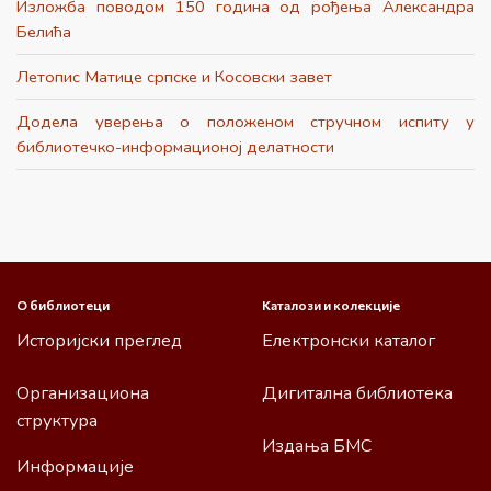
Изложба поводом 150 година од рођења Александра
Белића
Летопис Матице српске и Косовски завет
Додела уверења о положеном стручном испиту у
библиотечко-информационој делатности
О библиотеци
Каталози и колекције
Историјски преглед
Електронски каталог
Организациона
Дигитална библиотека
структура
Издања БМС
Информације