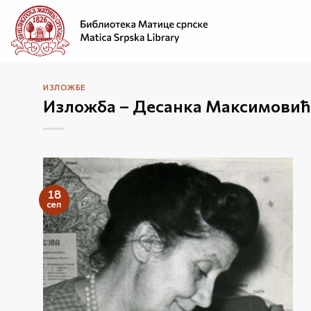
Прескочи
на
садржај
ИЗЛОЖБЕ
Изложба – Десанка Максимовић:
18
сеп