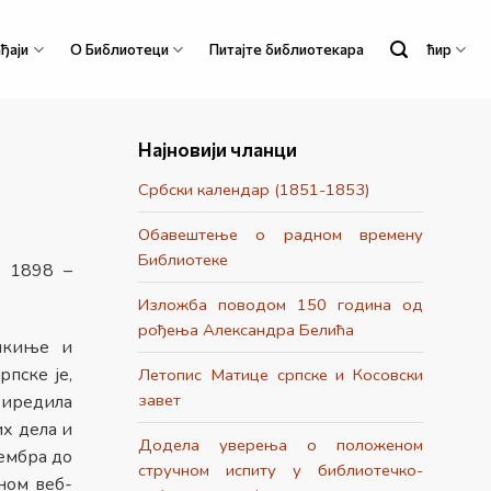
ђаји
О Библиотеци
Питајте библиотекара
ћир
Најновији чланци
Србски календар (1851-1853)
Обавештење о радном времену
Библиотеке
ј 1898 –
Изложба поводом 150 година од
рођења Александра Белића
икиње и
пске је,
Летопис Матице српске и Косовски
завет
риредила
их дела и
Додела уверења о положеном
тембра до
стручном испиту у библиотечко-
ном веб-