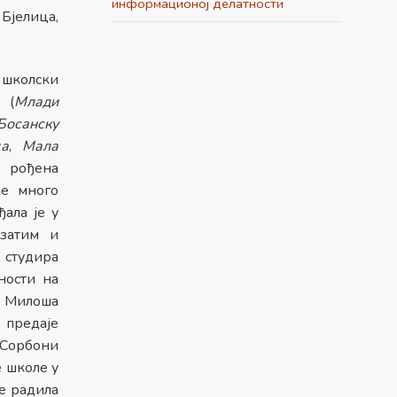
информационој делатности
Бјелица,
 школски
 (
Млади
Босанску
ца
,
Мала
, рођена
је много
ала је у
затим и
студира
ности на
 Милоша
 предаје
 Сорбони
е школе у
e радила