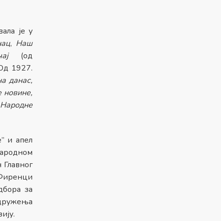
вала је у
нац
,
Наш
чај
(од
Од 1927.
а данас,
 новине,
ародне
” и апел
народном
н Главног
 Фиренци
дбора за
Удружења
ију.