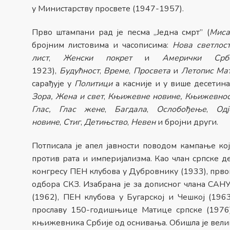
у Министарству просвете (1947-1957).
Прво штампани рад је песма „Једна смрт” (
Миса
бројним листовима и часописима:
Нова светлос
лист
,
Женски покрет
и
Амерички Србо
1923),
Будућност
,
Време
,
Просвета
и
Летопис Ма
сарађује у
Политици
а касније и у више десетина
Зора, Жена и свет
,
Књижевне новине, Књижевнос
Глас, Глас жене
,
Багдала
,
Ослобођење
,
Одј
новине
,
Стиг
,
Детињство
,
Невен
и бројни други.
Потписала је апел јавности поводом кампање к
против рата и империјализма. Као члан српске д
конгресу ПЕН клубова у Дубровнику (1933), првом
одбора СКЗ. Изабрана је за дописног члана САНУ
(1962), ПЕН клубова у Бугарској и Чешкој (196
прославу 150-годишњице Матице српске (1976
књижевника Србије од оснивања. Обишла је велике