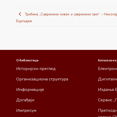
Трибина „Савремени човек и савремени свет“ – Никола
Бурљајев
О библиотеци
Каталози и 
Историјски преглед
Електрон
Организациона структура
Дигиталн
Информације
Издања 
Догађаји
Сервис „
Импресум
Претходн
српске (