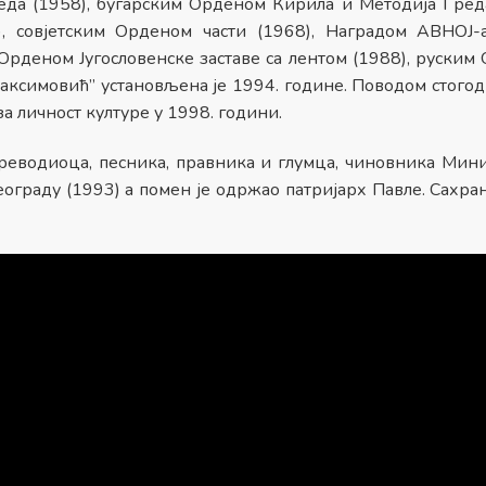
реда (1958), бугарским Орденом Кирила и Методија I реда
 совјетским Орденом части (1968), Наградом АВНОЈ-а
 Орденом Југословенске заставе са лентом (1988), руским
Максимовић” установљена је 1994. године. Поводом стог
за личност културе у 1998. години.
 преводиоца, песника, правника и глумца, чиновника Мини
еограду (1993) а помен је одржао патријарх Павле. Сахра