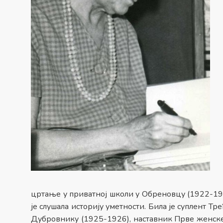
цртање у приватној школи у Обреновцу (1922-192
је слушала историју уметности. Била је суплент Т
Дубровнику (1925-1926), наставник Прве женске 