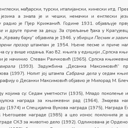
глески, мађарски, турски, италијански, кинески итд. Пре
г језика а знала је и чешки, немачки и енглески јез
у радио је Пјер Крижанић. Године 1931. објављује прв
ке
и друге приче за децу. За стрељање ђака у Крагујевцу
 „Крваву бајку” објавила је 1946. у збирци
Песник и завич
орени прозор
штампан је 1954. Њене песме и приче нал
на су у више издања. Као 82. књига у едицији „Српска књ
оји је начинио Стеван Раичковић (1965). Српска књижевн
вирала
(1993). Задужбина „Десанка Максимовић” пр
ова (1997). Нолит јој штампа
Сабрана дела
у седам књиг
графију о Десанки Максимовић објавио је Милорад М. Блеч
у којима су: Седам уметности (1935), Младо поколење и
јулска награда за књижевни рад (1964), Змајева на
ду (1974) и Специјална Вукова награда (1975), Награда 
к Његошеве награде (1985) а цео износ поклонила је 
граде СКЗ за животно дело (1992). Одликована је Ордено