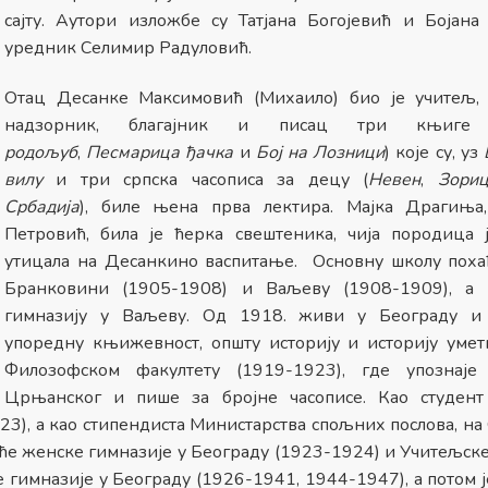
сајту. Аутори изложбе су Татјана Богојевић и Бојана 
уредник Селимир Радуловић.
Отац Десанке Максимовић (Михаило) био је учитељ,
надзорник, благајник и писац три књиге
родољуб
,
Песмарица ђачка
и
Бој на Лозници
) које су, уз
вилу
и три српска часописа за децу (
Невен
,
Зори
Србадија
), биле њена прва лектира. Мајка Драгиња
Петровић, била је ћерка свештеника, чија породица 
утицала на Десанкино васпитање. Основну школу похађ
Бранковини (1905-1908) и Ваљеву (1908-1909), а 
гимназију у Ваљеву. Од 1918. живи у Београду и 
упоредну књижевност, општу историју и историју умет
Филозофском факултету (1919-1923), где упознаје
Црњанског и пише за бројне часописе. Као студент
3), а као стипендиста Министарства спољних послова, на
реће женске гимназије у Београду (1923-1924) и Учитељск
гимназије у Београду (1926-1941, 1944-1947), а потом j