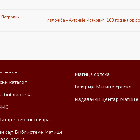
ј Петрович
Изложба – Антоније Исаковић: 100 година од 
колекције
Матица српска
ски каталог
Галерија Матице српске
а библиотека
Издавачки центар Матице 
БМС
Питајте библиотекара”
и сајт Библиотеке Матице
2003-2024)