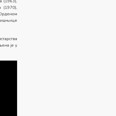
 (1963),
 (1970),
 Орденом
одишњице
старства
њена је у