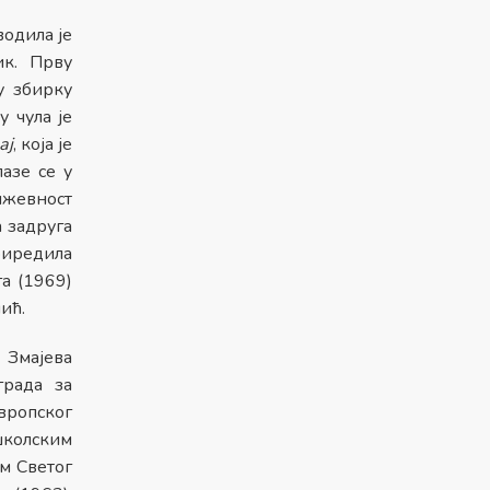
водила је
ик. Прву
у збирку
 чула је
ај
, која је
азе се у
ижевност
а задруга
иредила
а (1969)
ић.
 Змајева
града за
Европског
школским
м Светог