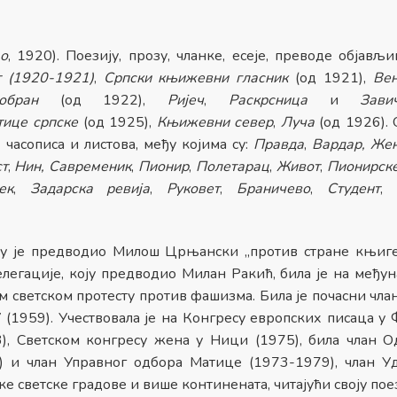
о
, 1920). Поезију, прозу, чланке, есеје, преводе објављи
т (1920-1921)
,
Српски књижевни гласник
(од 1921),
Ве
бран
(од 1922),
Ријеч
,
Раскрсница
и
Зави
тице српске
(од 1925),
Књижевни север
,
Луча
(од 1926). 
 часописа и листова, међу којима су:
Правда
,
Вардар, Жен
т
,
Нин, Савременик
,
Пионир
,
Полетарац
,
Живот
,
Пионирске
ек
,
Задарска ревија
,
Руковет
,
Браничево
,
Студент
,
Н
оју је предводио Милош Црњански „против стране књиге
елегације, коју предводио Милан Ракић, била је на међу
 светском протесту против фашизма. Била је почасни чла
 (1959). Учествовала је на Конгресу европских писаца у
3), Светском конгресу жена у Ници (1975), била члан О
) и члан Управног одбора Матице (1973-1979), члан 
 светске градове и више континената, читајући своју поез