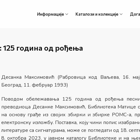
Информације
Каталози и колекције
Дога
 125 година од рођења
Десанка Максимовић (Рабровица код Ваљева, 16. ма
Београд, 11. фебруар 1993)
Поводом обележавања 125 година од рођења песн
преводиоца Десанке Максимовић, Библиотека Матице ср
на основу грађе из својих збирки и збирке РОМС-а, п
електронску изложбу. Поставка, коју чини попис изабран
литературе са сигнатурама, може се погледати од 18. сеп
8. октобра 2023. у јавном каталогу Библиотеке и на ње