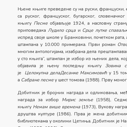
Њене књиге преведене су на руски, француски, ен
са руског, француског, бугарског, словеначко
књигу
Песме
објављује 1924, а насловну стран
приповедака
Лудило срца
и
Срце лутке спаваљ
испред своје школе у Бранковини, почетком рата, а
штампана у 10.000 примерака. Први роман
Отв
многим антологијама, изабрана дела прештампава
у сто књига”, штампан је избор из њених дела, к
објавила је њену последњу књигу
Зовина с
је
Целокупна дела
Десанке Максимовић
у 15 том
а
Сабране песме
у шест томова (1988). Прву моно
Добитник је бројних награда и одликовања, међ
награда за избор
Мирис земље
(1958), Седмо
књигу
Немам више времена
(1973), Вукову награ
друштва културе (1986). Прва је жена добитни
библиотекама у околини Цетиња. Добитник је На