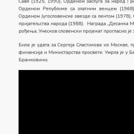
Саве (1925, 1990), Орденом заслуга за народ I 
Орденом Републике са златним венцем (1968),
Орденом Југословенске звезде са лентом (1978),
пријатељства народа (1988). Награда „Десанка 
рођења, Унесков словенски пројекат прогласио је 
Била је удата за Сергеја Сластикова из Москве,
финансија и Министарства просвете. Умрла је у Б
Бранковини.