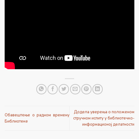
Додела уверења о положеном
Обавештење о радном времену
стручном испиту у библиотечко-
Библиотеке
информационој делатности