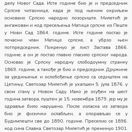
делу Новог Сада. Исте године био је и председник
Српске читаонице, када је под њеним окриљем
основано Српско народно позориште. Милетић је
ангажован и код пресељења Матице српске из Пеште
у Нови Сад 1864. године. Исте године постао је
почасни члан Матице српске, а убрзо њен
потпредседник. Покренуо је лист Застава 1866.
године, а он је постао главно гласило српског народа.
Основао је Српску народну слободоумну странку
1869. године, а такође је био и председник Дружине
за уједињење и ослобођење српско са седиштем на
Цетињу. Светозар Милетић је ухапшен 5. јула 1876. у
свом стану у Новом Саду. Иако је осуђен на шест
година затвора, пуштен је 15. новембра 1879. јер му је
здравље било нарушено. После изласка из затвора
био је физички ослабљен, а опорављао се у
Будимпешти све до 1890. године. Преселио се 1896.
код сина Славка. Светозар Милетић је преминуо 1901.