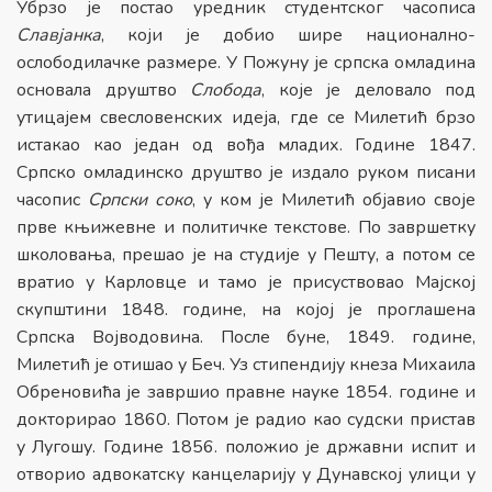
Убрзо је постао уредник студентског часописа
Славјанка
, који је добио шире национално-
ослободилачке размере. У Пожуну је српска омладина
основала друштво
Слобода
, које је деловало под
утицајем свесловенских идеја, где се Милетић брзо
истакао као један од вођа младих. Године 1847.
Српско омладинско друштво је издало руком писани
часопис
Српски соко
, у ком је Милетић објавио своје
прве књижевне и политичке текстове. По завршетку
школовања, прешао је на студије у Пешту, а потом се
вратио у Карловце и тамо је присуствовао Мајској
скупштини 1848. године, на којој је проглашена
Српска Војводовина. После буне, 1849. године,
Милетић је отишао у Беч. Уз стипендију кнеза Михаила
Обреновића је завршио правне науке 1854. године и
докторирао 1860. Потом је радио као судски пристав
у Лугошу. Године 1856. положио је државни испит и
отворио адвокатску канцеларију у Дунавској улици у