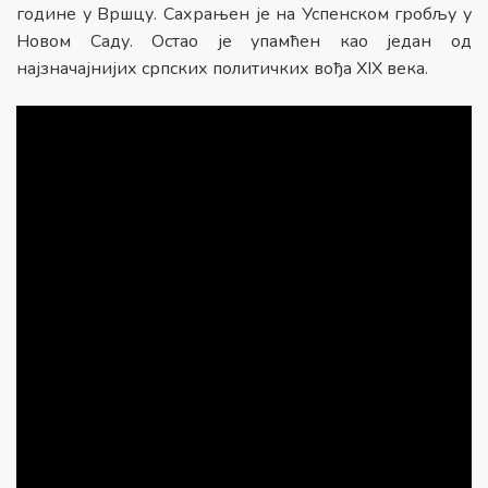
године у Вршцу. Сахрањен је на Успенском гробљу у
Новом Саду. Остао је упамћен као један од
најзначајнијих српских политичких вођа XIX века.