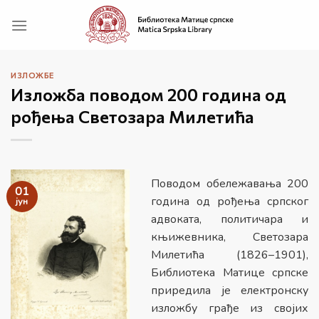
Прескочи
на
садржај
ИЗЛОЖБЕ
Изложба поводом 200 година од
рођења Светозара Милетића
Поводом обележавања 200
01
година од рођења српског
јун
адвоката, политичара и
књижевника, Светозара
Милетића (1826–1901),
Библиотека Матице српске
приредила је електронску
изложбу грађе из својих