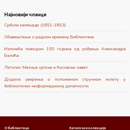
Најновији чланци
Србски календар (1851-1853)
Обавештење о радном времену Библиотеке
Изложба поводом 150 година од рођења Александра
Белића
Летопис Матице српске и Косовски завет
Додела уверења о положеном стручном испиту у
библиотечко-информационој делатности
О библиотеци
Каталози и колекције