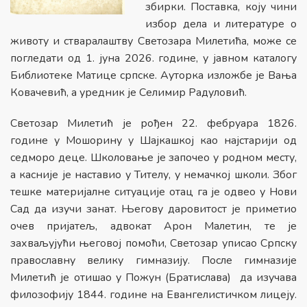
збирки. Поставка, коју чини
избор дела и литературе о
животу и стваралаштву Светозара Милетића, може се
погледати од 1. јуна 2026. године, у јавном каталогу
Библиотеке Матице српске. Ауторка изложбе је Вања
Ковачевић, а уредник је Селимир Радуловић.
Светозар Милетић је рођен 22. фебруара 1826.
године у Мошорину у Шајкашкој као најстарији од
седморо деце. Школовање је започео у родном месту,
а касније је наставио у Тителу, у немачкој школи. Због
тешке материјалне ситуације отац га је одвео у Нови
Сад да изучи занат. Његову даровитост је приметио
очев пријатељ, адвокат Арон Малетин, те је
захваљујући његовој помоћи, Светозар уписао Српску
православну велику гимназију. После гимназије
Милетић је отишао у Пожун (Братислава) да изучава
филозофију 1844. године на Евангелистичком лицеју.