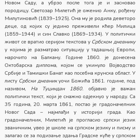
Новом Саду, а убрзо после тога је и засновао
породицу. Светозар Милетић је оженио Анку, рођену
Милутиновић (1839–1925). Она му је родила деветоро
деце, од којих су једино преживели кћер Милица
(1859–1944) и син Славко (1869–1934). У политички
живот се вратио серијом текстова у
Србском дневнику
у којима је разматрао ситуацију у тадашњој Европи,
нарочито на Балкану. Године 1860. је донесена
Октобарска диплома, којом се укинуло Војводство
Србије и Тамишки Банат као посебна крунска област. У
листу
Србски дневник
уочи Божића 1861. године, под
називом,
На Туциндан 1860.
објавио је важан
политички текст, који је снажно одјекнуо у народу. Са
35 година, 20. марта 1861, постао је градоначелник
Новог Сада – најмлађи у историји града. Као
градоначелник, Милетић је прогласио српски језик
званичним, увео је школе на српском језику и писму и
залагао се за подизање здања Градске куће у српском